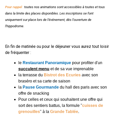
Pour ra
ppe
l
:
toutes nos animations sont accessibles à toutes et tous
dans la limite des places disponibles. Les inscriptions se font
uniquement sur place lors de l'événement, dès l'ouverture de
l'hippodrome.
En fin de matinée ou pour le déjeuner vous aurez tout loisir
de fréquenter :
le
Restauran
t Pa
noramique
pour profiter d'un
succulent menu
et de sa vue imprenable
la terrasse du
Bistr
ot des
E
cur
ies
avec son
braséro et sa carte de saison
la
Pause Gourmande
du hall des paris avec son
offre de snacking
Pour celles et ceux qui souhaitent une offre qui
sort des sentiers battus, la formule "
cuisses de
grenouilles
" à la
Grande Tablée
.