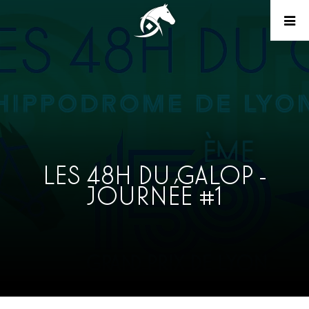
LES 48H DU GALOP -
JOURNÉE #1