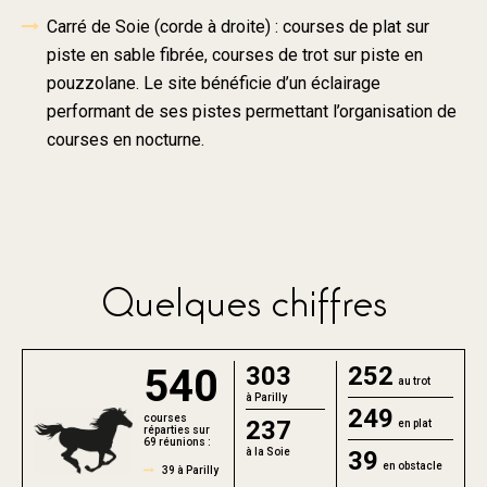
Carré de Soie (corde à droite) : courses de plat sur
piste en sable fibrée, courses de trot sur piste en
pouzzolane. Le site bénéficie d’un éclairage
performant de ses pistes permettant l’organisation de
courses en nocturne.
Quelques chiffres
540
303
252
au trot
à Parilly
249
courses
237
en plat
réparties sur
69 réunions :
à la Soie
39
en obstacle
39 à Parilly