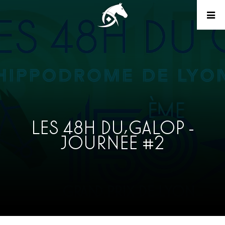
LES 48H DU GALOP -
JOURNÉE #2