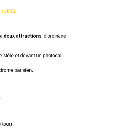
à 13h55
.
ra
deux attractions
, d'ordinaire
e stèle et devant un photocall
drome parisien.
:
 tour)