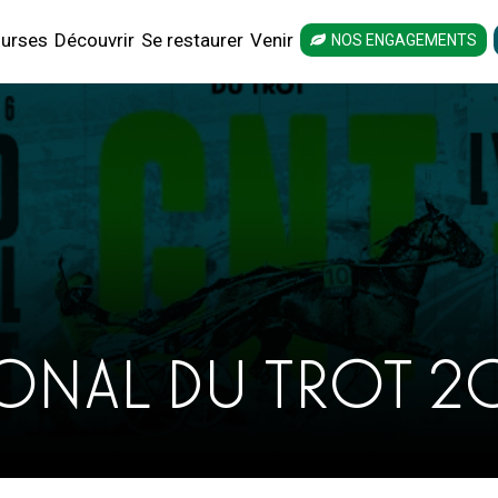
urses
Découvrir
Se restaurer
Venir
NOS ENGAGEMENTS
ONAL DU TROT 202