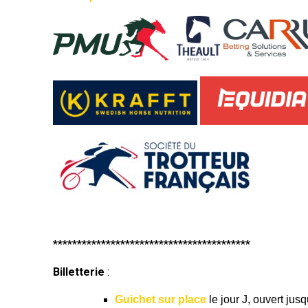
*****************************************
Billetterie
:
Guichet sur place
le jour J, ouvert jus