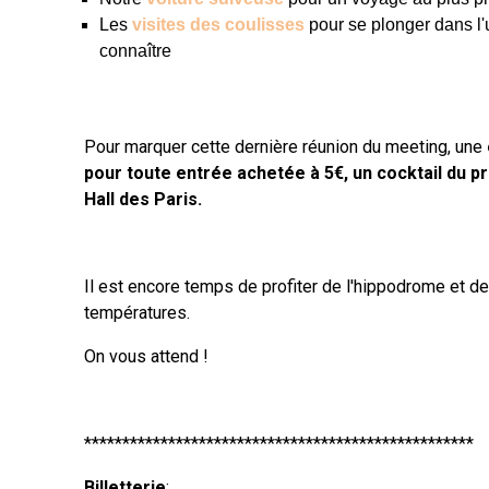
Les
visites des coulisses
pour se plonger dans l'
connaître
Pour marquer cette dernière réunion du meeting, une
pour toute entrée achetée à 5€, un cocktail du p
Hall des Paris.
Il est encore temps de profiter de l'hippodrome et d
températures.
On vous attend !
***************************************************
Billetterie
: