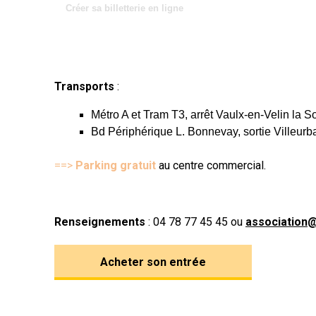
Créer sa billetterie en ligne
Transports
:
Métro A et Tram T3, arrêt Vaulx-en-Velin la So
Bd Périphérique L. Bonnevay, sortie Villeurb
==>
Parking gratuit
au centre commercial.
Renseignements
: 04 78 77 45 45 ou
association
Acheter son entrée