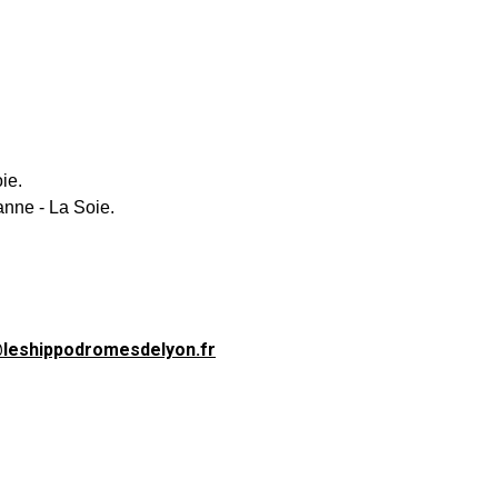
ie.
anne - La Soie.
@leshippodromesdelyon.fr