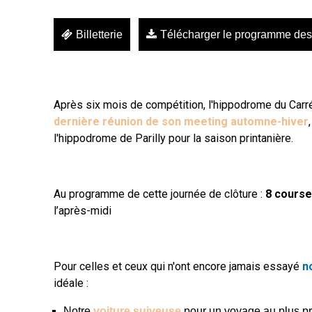
Billetterie
Télécharger le programme des
Après six mois de compétition, l'hippodrome du Carré
dernière réunion de son meeting automne-hiver
l'hippodrome de Parilly pour la saison printanière.
Au programme de cette journée de clôture :
8 course
l’après-midi
Pour celles et ceux qui n'ont encore jamais essayé
n
idéale :
Notre
voiture suiveuse
pour un voyage au plus pr