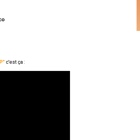
co
P"
c'est ça :