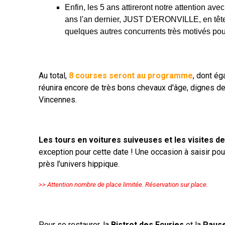
Enfin, les 5 ans attireront notre attention a
ans l'an dernier, JUST D'ERONVILLE, en tête
quelques autres concurrents très motivés pour 
Au total,
8 courses seront au programme
, dont ég
réunira encore de très bons chevaux d'âge, dignes d
Vincennes.
Les tours en voitures suiveuses et les visites d
exception pour cette date ! Une occasion à saisir pou
près l’univers hippique.
>> Attention nombre de place limitée. Réservation sur place.
Pour se restaurer, la
Bistrot des Ecuries
et la
Paus