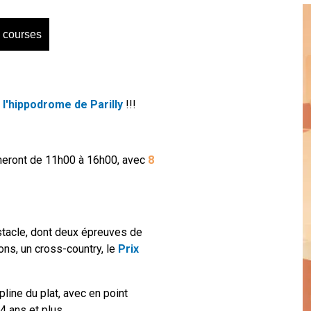
 courses
r
l'hippodrome de Parilly
!!!
îneront de 11h00 à 16h00, avec
8
tacle, dont deux épreuves de
ons, un cross-country, le
Prix
line du plat, avec en point
4 ans et plus.