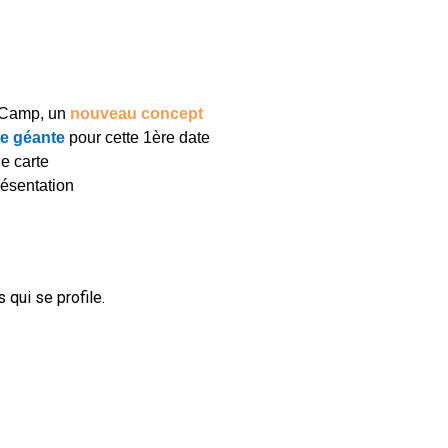
d Camp, un
nouveau concept
tte géante
pour cette 1ère date
e carte
ésentation
 qui se profile.