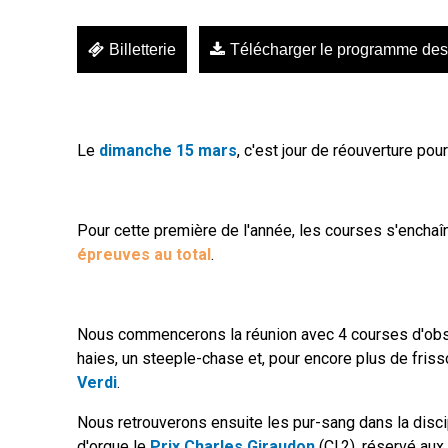
Billetterie
Télécharger le programme des
Le
dimanche 15 mars
, c'est jour de réouverture pou
Pour cette première de l'année, les courses s'encha
épreuves au total
.
Nous commencerons la réunion avec 4 courses d'obs
haies, un steeple-chase et, pour encore plus de friss
Verdi
.
Nous retrouverons ensuite les pur-sang dans la discip
d'orgue le
Prix Charles Giraudon
(Cl.2), réservé aux 