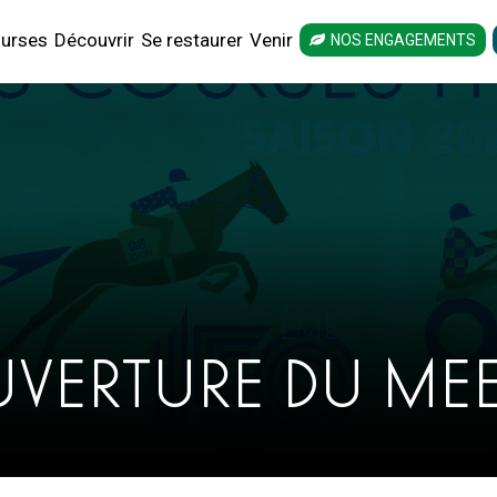
urses
Découvrir
Se restaurer
Venir
NOS ENGAGEMENTS
UVERTURE DU ME