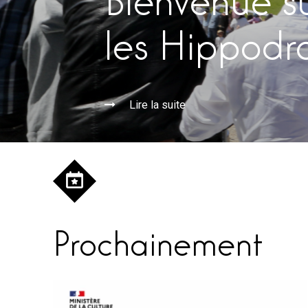
Bienvenue s
les Hippodr
Lire la suite
Prochainement