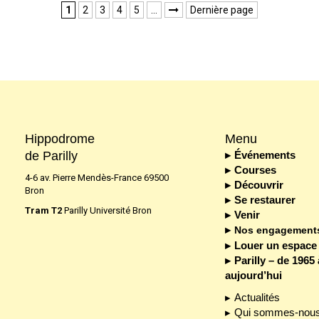
1
2
3
4
5
…
Dernière page

Hippodrome
Menu
de Parilly
Événements
Courses
4-6 av. Pierre Mendès-France 69500
Découvrir
Bron
Se restaurer
Tram T2
Parilly Université Bron
Venir
Nos engagement
Louer un espace
Parilly – de 1965 
aujourd’hui
Actualités
Qui sommes-nous