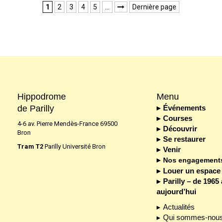
1
2
3
4
5
…
Dernière page

Hippodrome
Menu
de Parilly
Événements
Courses
4-6 av. Pierre Mendès-France 69500
Découvrir
Bron
Se restaurer
Tram T2
Parilly Université Bron
Venir
Nos engagement
Louer un espace
Parilly – de 1965 
aujourd’hui
Actualités
Qui sommes-nous