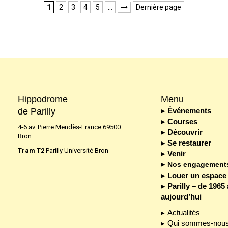
1
2
3
4
5
…
Dernière page

Hippodrome
Menu
de Parilly
Événements
Courses
4-6 av. Pierre Mendès-France 69500
Découvrir
Bron
Se restaurer
Tram T2
Parilly Université Bron
Venir
Nos engagement
Louer un espace
Parilly – de 1965 
aujourd’hui
Actualités
Qui sommes-nous