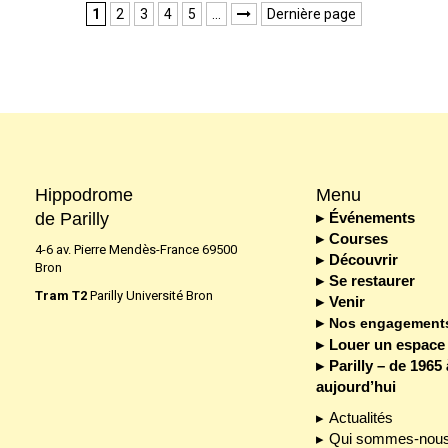
1
2
3
4
5
…
Dernière page

Hippodrome
Menu
de Parilly
Événements
Courses
4-6 av. Pierre Mendès-France 69500
Découvrir
Bron
Se restaurer
Tram T2
Parilly Université Bron
Venir
Nos engagement
Louer un espace
Parilly – de 1965 
aujourd’hui
Actualités
Qui sommes-nous