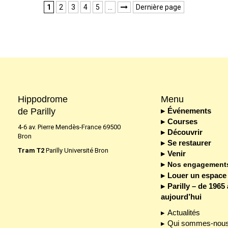
1
2
3
4
5
…
Dernière page

Hippodrome
Menu
de Parilly
Événements
Courses
4-6 av. Pierre Mendès-France 69500
Découvrir
Bron
Se restaurer
Tram T2
Parilly Université Bron
Venir
Nos engagement
Louer un espace
Parilly – de 1965 
aujourd’hui
Actualités
Qui sommes-nous