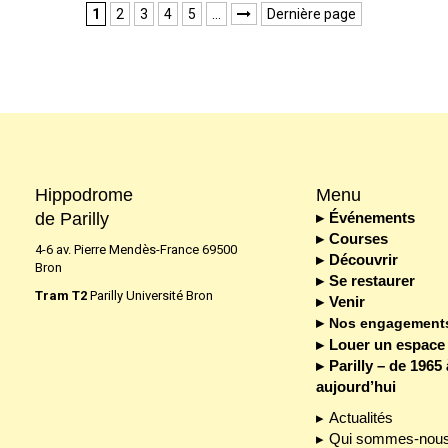
1
2
3
4
5
…
Dernière page

Hippodrome
Menu
de Parilly
Événements
Courses
4-6 av. Pierre Mendès-France 69500
Découvrir
Bron
Se restaurer
Tram T2
Parilly Université Bron
Venir
Nos engagement
Louer un espace
Parilly – de 1965 
aujourd’hui
Actualités
Qui sommes-nous