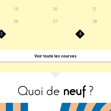
19
20
21
26
27
28
2
4
Voir toute les courses
Quoi de
neuf
?