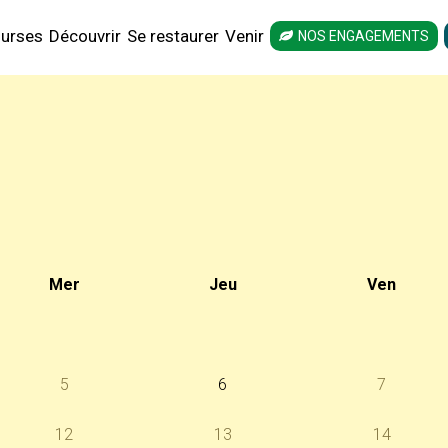
urses
Découvrir
Se restaurer
Venir
NOS ENGAGEMENTS
Mer
Jeu
Ven
5
6
7
12
13
14