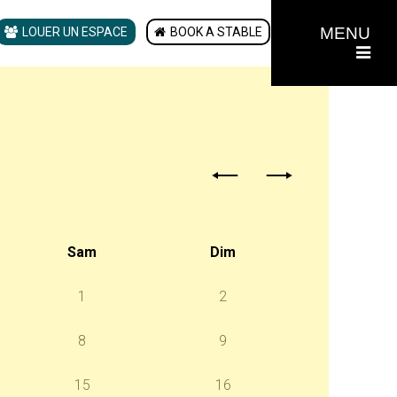
MENU
LOUER UN ESPACE
BOOK A STABLE
Sam
Dim
1
2
8
9
15
16