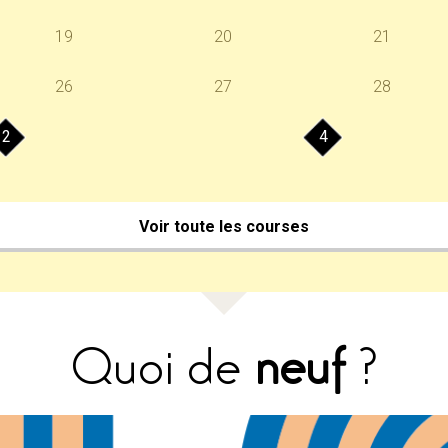
19
20
21
26
27
28
2
4
Voir toute les courses
Quoi de
neuf
?