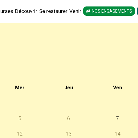
urses
Découvrir
Se restaurer
Venir
NOS ENGAGEMENTS
Mer
Jeu
Ven
5
6
7
12
13
14