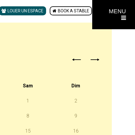
MENU
LOUER UN ESPACE
BOOK A STABLE
Sam
Dim
1
2
8
9
15
16