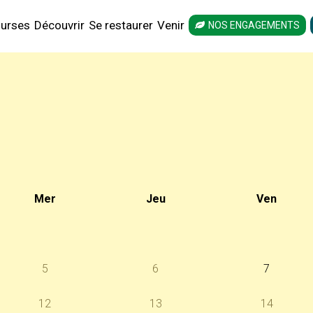
urses
Découvrir
Se restaurer
Venir
NOS ENGAGEMENTS
Mer
Jeu
Ven
5
6
7
12
13
14