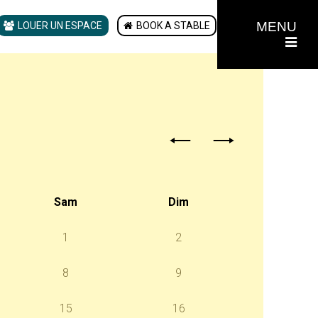
MENU
LOUER UN ESPACE
BOOK A STABLE
Sam
Dim
1
2
8
9
15
16