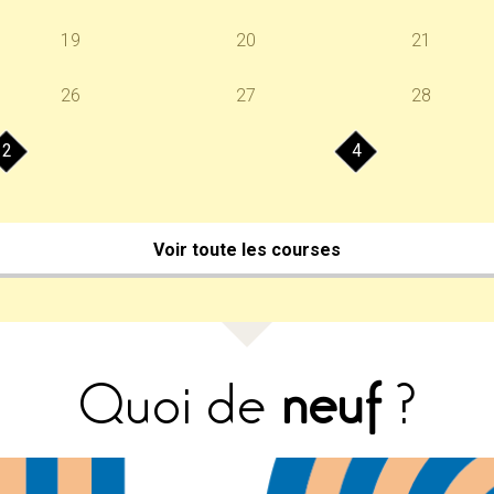
19
20
21
26
27
28
2
4
Voir toute les courses
Quoi de
neuf
?