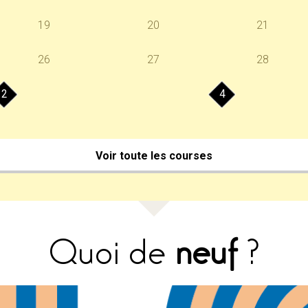
19
20
21
26
27
28
2
4
Voir toute les courses
Quoi de
neuf
?