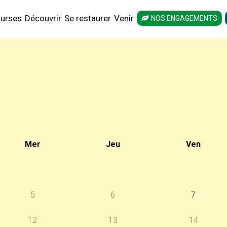
urses
Découvrir
Se restaurer
Venir
NOS ENGAGEMENTS
Mer
Jeu
Ven
5
6
7
12
13
14