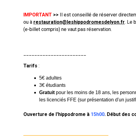
IMPORTANT
>>
Il est conseillé de réserver directe
ou à
restauration@leshippodromesdelyon.fr
. Le 
(e-billet compris) ne vaut pas réservation.
_______________________
Tarifs
:
5€ adultes
3€ étudiants
Gratuit
pour les moins de 18 ans, les person
les licenciés FFE (sur présentation d'un justifi
Ouverture de l'hippodrome à
15h00
.
Début des c