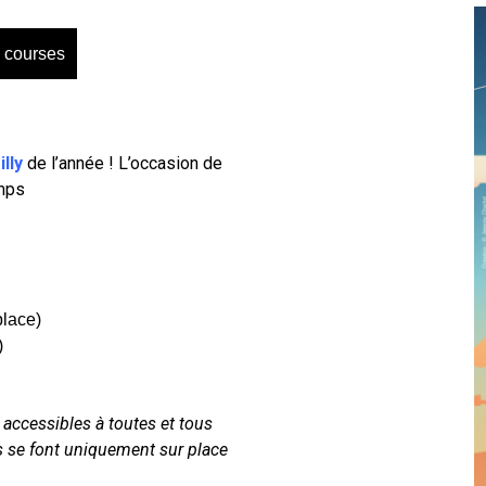
 courses
lly
de l’année ! L’occasion de
emps
place)
)
accessibles à toutes et tous
ns se font uniquement sur place