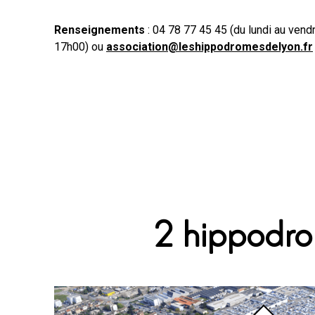
Renseignements
: 04 78 77 45 45 (du lundi au ven
17h00) ou
association@leshippodromesdelyon.fr
2 hippodr