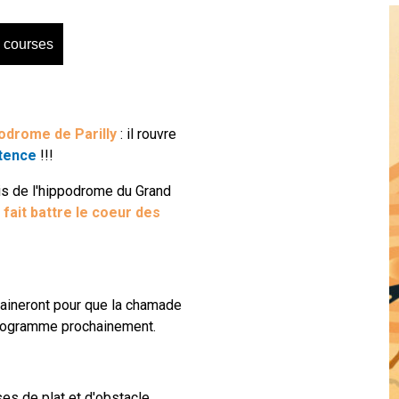
 courses
podrome de Parilly
: il rouvre
stence
!!!
ais de l'hippodrome du Grand
,
fait battre le coeur des
chaineront pour que la chamade
 programme prochainement.
es de plat et d'obstacle