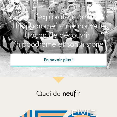
"L'explorateur de
l'hippodrome" : une nouvelle
façon de découvrir
l'hippodrome et son histoire
En savoir plus !
Quoi de
neuf
?