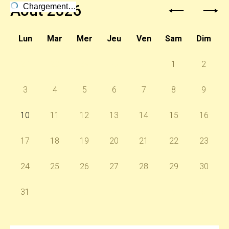
Août 2026
Chargement…
Lun
Mar
Mer
Jeu
Ven
Sam
Dim
27
28
29
30
31
1
2
3
4
5
6
7
8
9
10
11
12
13
14
15
16
17
18
19
20
21
22
23
24
25
26
27
28
29
30
31
1
2
3
4
5
6