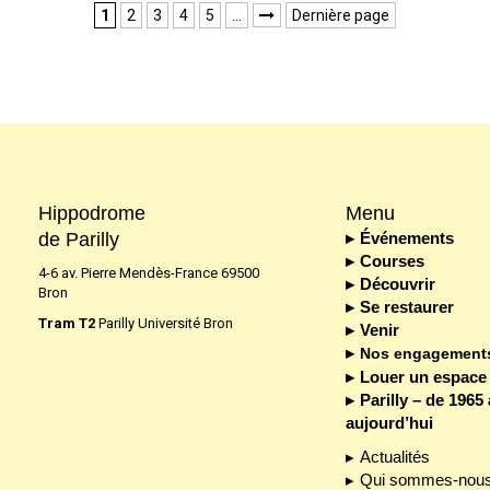
1
2
3
4
5
…
Dernière page

Hippodrome
Menu
de Parilly
Événements
Courses
4-6 av. Pierre Mendès-France 69500
Découvrir
Bron
Se restaurer
Tram T2
Parilly Université Bron
Venir
Nos engagement
Louer un espace
Parilly – de 1965 
aujourd’hui
Actualités
Qui sommes-nous