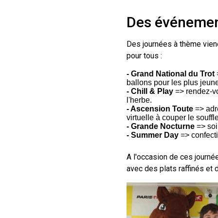
Des événemen
Des journées à thème viend
pour tous :
- Grand National du Trot
ballons pour les plus jeun
- Chill & Play
=> rendez-vo
l'herbe.
- Ascension Toute
=> adré
virtuelle à couper le souffle
- Grande Nocturne
=> soi
- Summer Day
=> confecti
A l'occasion de ces journé
avec des plats raffinés et