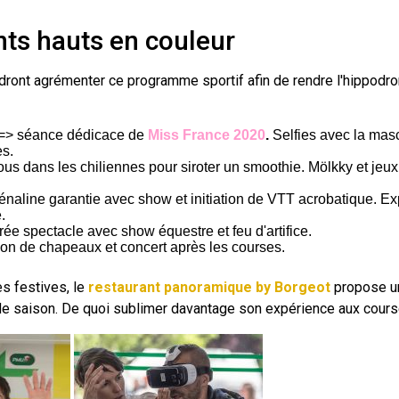
ts hauts en couleur
ront agrémenter ce programme sportif afin de rendre l'hippodrom
=> séance dédicace de
Miss France 2020
.
Selfies avec la masc
es.
us dans les chiliennes pour siroter un smoothie. Mölkky et jeux
naline garantie avec show et initiation de VTT acrobatique. Ex
.
rée spectacle avec show équestre et feu d'artifice.
on de chapeaux et concert après les courses.
es festives, le
restaurant panoramique by Borgeot
propose un
 de saison. De quoi sublimer davantage son expérience aux cours