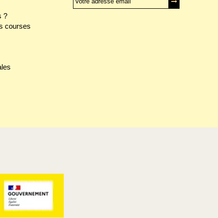
 ?
s courses
ales