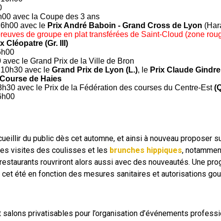
0
6h00 avec la Coupe des 3 ans
16h00 avec le
Prix André Baboin - Grand Cross de Lyon
(Har
preuves de groupe en plat transférées de Saint-Cloud (zone rou
x Cléopatre (Gr. III)
16h00
 avec le Grand Prix de la Ville de Bron
 10h30 avec le
Grand Prix de Lyon (L.)
, le
Prix Claude Gindre
Course de Haies
13h30 avec le Prix de la Fédération des courses du Centre-Est
(
16h00
illir du public dès cet automne, et ainsi à nouveau proposer sur 
les visites des coulisses et les
brunches hippiques
, notamment
 restaurants rouvriront alors aussi avec des nouveautés. Une pr
 cet été en fonction des mesures sanitaires et autorisations go
 salons privatisables pour l’organisation d’événements profess