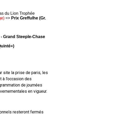
as du Lion Trophée
ge)
=>
Prix Greffulhe (Gr.
 - Grand Steeple-Chase
Quinté+)
site la prise de paris, les
 à l’occasion des
ogrammation de journées
uvernementales en vigueur.
ionnels resteront fermés