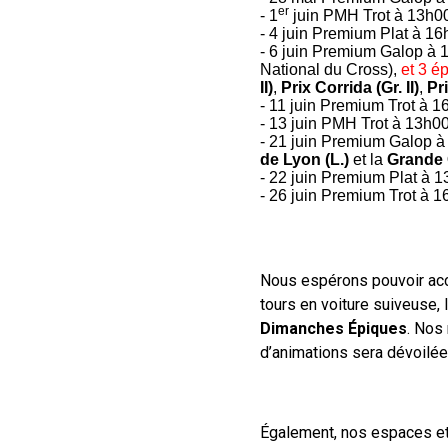
er
- 1
juin PMH Trot à 13h0
- 4 juin Premium Plat à 1
- 6 juin Premium Galop à 
National du Cross),
et 3 é
II)
,
Prix Corrida (Gr. II)
,
Pri
- 11 juin Premium Trot à 
- 13 juin PMH Trot à 13h00
- 21 juin Premium Galop à
de Lyon (L.)
et la
Grande 
- 22 juin Premium Plat à 
- 26 juin Premium Trot à 
Nous espérons pouvoir accue
tours en voiture suiveuse, 
Dimanches Épiques
. Nos
d’animations sera dévoilée
Également, nos espaces et