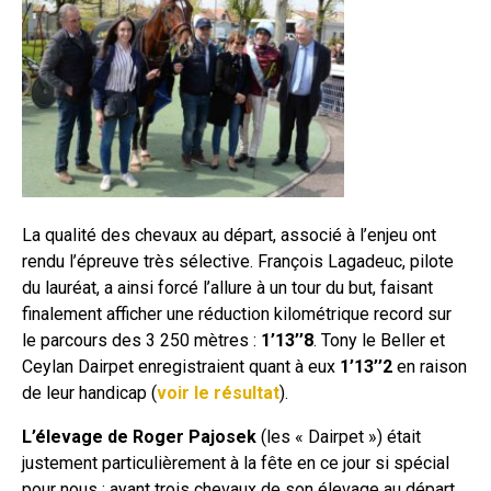
La qualité des chevaux au départ, associé à l’enjeu ont
rendu l’épreuve très sélective. François Lagadeuc, pilote
du lauréat, a ainsi forcé l’allure à un tour du but, faisant
finalement afficher une réduction kilométrique record sur
le parcours des 3 250 mètres :
1’13’’8
. Tony le Beller et
Ceylan Dairpet enregistraient quant à eux
1’13’’2
en raison
de leur handicap (
voir le résultat
).
L’élevage de Roger Pajosek
(les « Dairpet ») était
justement particulièrement à la fête en ce jour si spécial
pour nous : ayant trois chevaux de son élevage au départ