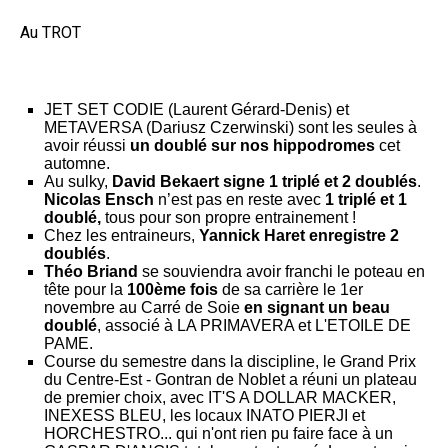
Au TROT
JET SET CODIE (Laurent Gérard-Denis) et
METAVERSA (Dariusz Czerwinski) sont les seules à
avoir réussi
un doublé sur nos hippodromes
cet
automne.
Au sulky,
David Bekaert signe 1 triplé et 2 doublés
.
Nicolas Ensch
n’est pas en reste avec
1 triplé et 1
doublé,
tous pour son propre entrainement !
Chez les entraineurs,
Yannick Haret enregistre 2
doublés
.
Théo Briand
se souviendra avoir franchi le poteau en
tête pour la
100ème fois
de sa carrière le 1er
novembre au Carré de Soie
en signant un beau
doublé
, associé à LA PRIMAVERA et L'ETOILE DE
PAME.
Course du semestre dans la discipline, le Grand Prix
du Centre-Est - Gontran de Noblet a réuni un plateau
de premier choix, avec IT'S A DOLLAR MACKER,
INEXESS BLEU, les locaux INATO PIERJI et
HORCHESTRO... qui n'ont rien pu faire face à un