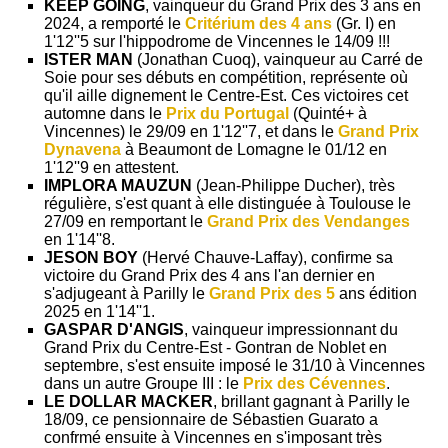
KEEP GOING
, vainqueur du Grand Prix des 3 ans en
2024, a remporté le
Critérium des 4 ans
(Gr. I) en
1'12''5 sur l'hippodrome de Vincennes le 14/09 !!!
ISTER MAN
(Jonathan Cuoq), vainqueur au Carré de
Soie pour ses débuts en compétition, représente où
qu'il aille dignement le Centre-Est. Ces victoires cet
automne dans le
Prix du Portugal
(Quinté+ à
Vincennes) le 29/09 en 1'12''7, et dans le
Grand Prix
Dynavena
à Beaumont de Lomagne le 01/12 en
1'12''9 en attestent.
IMPLORA MAUZUN
(Jean-Philippe Ducher), très
régulière, s'est quant à elle distinguée à Toulouse le
27/09 en remportant le
Grand Prix des Vendanges
en 1'14''8.
JESON BOY
(Hervé Chauve-Laffay), confirme sa
victoire du Grand Prix des 4 ans l'an dernier en
s'adjugeant à Parilly le
Grand Prix des 5
ans édition
2025 en 1'14''1.
GASPAR D'ANGIS
, vainqueur impressionnant du
Grand Prix du Centre-Est - Gontran de Noblet en
septembre, s'est ensuite imposé le 31/10 à Vincennes
dans un autre Groupe III : le
Prix des Cévennes
.
LE DOLLAR MACKER
, brillant gagnant à Parilly le
18/09, ce pensionnaire de Sébastien Guarato a
confrmé ensuite à Vincennes en s'imposant très