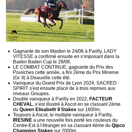
Gagnante de son Maiden le 24/06 à Parilly, LADY
VITESSE a confirmé ensuite en s'imposant dans la
Baden Baden Cup le 28/08.
LE COMBAT CONTINUE, gagnante du Prix des
Pouliches cette année, a fini 2ème du Prix Minerve
(Gr. II) à Deauville cette été.
Vainqueur du Grand Prix de Lyon 2024, SACRED
SPIRIT s'est ensuite placé de à trois reprises aux
niveaux Groupes.
Double vainqueur à Parilly en 2022,
FACTEUR
CHEVAL
, s’est illustré à Ascot en se classant 2ème
du
Queen Elisabeth II Stakes
sur 1600m.
Toujours à Ascot, le multiple vainqueur à Parilly,
IRESINE
a une nouvelle fois porté les couleurs du
Centre-Est à l'étranger en sa classant 4ème du
Qipco
Champion Stakes
sur 2000m.