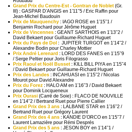
Roubaud
Grand Prix du Centre-Est - Gontran de Noblet
(Gr.
III) : GASPAR D'ANGIS en 1'11''5 / Eric Raffin pour
Jean-Michel Baudouin
Prix de Mauquenchy
: IAGO ROSE en 1'15''1 /
Benjamin Rochard pour Jérôme Huguet
Prix de Vincennes
: GEANT SARTHOIS en 1'13''2 /
David Bekaert pour Guillaume-Richard Huguet
Prix du Pays de Dol
: JUPITER TURGOT en 1'14''2 /
Alexandre Bodin pour Charley Mottier
Prix André Lerenard
: LORD DES FANES en 1'15''9
/ Serge Peltier pour Joris Filograsso
Prix Raoul et Noël Busset
: KILL BILL PIYA en 1'15''4
/ David Bekaert pour Guillaume-Richard Huguet
Prix des Landes
: INCAHUASI en 1'15''2 / Nicolas
Mourot pour David Alexandre
Prix du Forez
: HALO AM en 1'16''3 / David Bekaert
pour Dominik Locqueneux
Prix Ourasi
(Carré de Soie) : FLACO DE NOUVILLE
en 1'14''2 / Bertrand Ruet pour Pierre Callier
Grand Prix des 3 ans
: LALBANE STAR en 1'16''2 /
Bertrand Ruet pour Grégory Laurent
Grand Prix des 4 ans
: KANDIE D'ORCO en 1'15''7 /
Laurent Lamazière pour Rémi Després
Grand Prix des 5 ans
: JESON BOY en 1'14''1 /