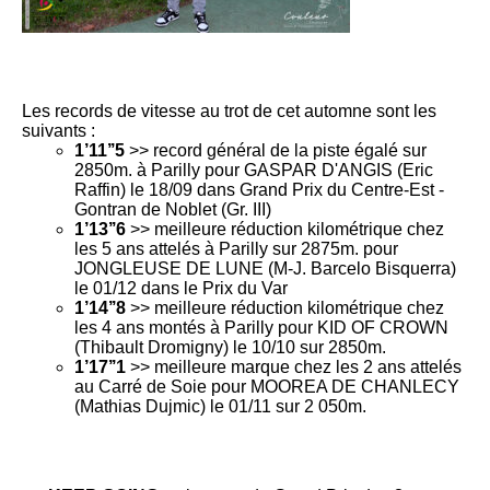
Les records de vitesse au trot de cet automne sont les
suivants :
1’11’’5
>> record général de la piste égalé sur
2850m. à Parilly pour GASPAR D'ANGIS (Eric
Raffin) le 18/09 dans Grand Prix du Centre-Est -
Gontran de Noblet (Gr. III)
1’13’’6
>> meilleure réduction kilométrique chez
les 5 ans attelés à Parilly sur 2875m. pour
JONGLEUSE DE LUNE (M-J. Barcelo Bisquerra)
le 01/12 dans le Prix du Var
1’14’’8
>> meilleure réduction kilométrique chez
les 4 ans montés à Parilly pour KID OF CROWN
(Thibault Dromigny) le 10/10 sur 2850m.
1’17’’1
>> meilleure marque chez les 2 ans attelés
au Carré de Soie pour MOOREA DE CHANLECY
(Mathias Dujmic) le 01/11 sur 2 050m.