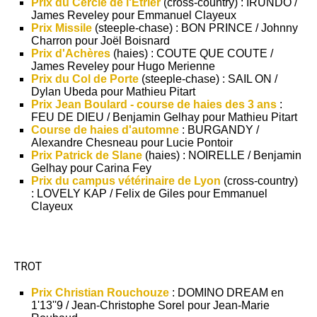
Prix du Cercle de l'Etrier
(cross-country) : IRUNDO /
James Reveley pour Emmanuel Clayeux
Prix Missile
(steeple-chase) : BON PRINCE / Johnny
Charron pour Joël Boisnard
Prix d'Achères
(haies) : COUTE QUE COUTE /
James Reveley pour Hugo Merienne
Prix du Col de Porte
(steeple-chase) : SAIL ON /
Dylan Ubeda pour Mathieu Pitart
Prix Jean Boulard - course de haies des 3 ans
:
FEU DE DIEU / Benjamin Gelhay pour Mathieu Pitart
Course de haies d'automne
: BURGANDY /
Alexandre Chesneau pour Lucie Pontoir
Prix Patrick de Slane
(haies) : NOIRELLE / Benjamin
Gelhay pour Carina Fey
Prix du campus vétérinaire de Lyon
(cross-country)
: LOVELY KAP / Felix de Giles pour Emmanuel
Clayeux
TROT
Prix Christian Rouchouze
: DOMINO DREAM en
1'13''9 / Jean-Christophe Sorel pour Jean-Marie