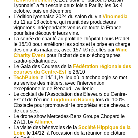
Lyonnais" a fait escale deux fois à Parilly, les 3& 4
octobre, puis en décembre
L'édition lyonnaise 2024 du salon du vin
Vinomedia
du 11 au 13 octobre, qui réunit des producteurs
vignerons indépendants venus de toute la France
pour faire découvrir leurs vins.
La soirée de charité au profit de l'hôpital Louis Pradel
le 15/10 pour améliorer les soins et la prise en charge
des enfants malades, avec 157 k€ récoltés par
Wine
Charity Event
pour l'achat de deux échographes
cardio-pédiatriques.
Le Gala des Courses de la
Fédération régionale des
courses du Centre-Est
le 26/10
TechPulse
le 14/11, le lieu où la technologie se met
au service des métiers, avec l'intervention
exceptionnelle de Renaud Lavillenie.
Le cocktail de l'Association des Eleveurs du Centre-
Est et de l'écurie
Lugdunum Racing
lors du 100%
Obstacle pour promouvoir le propriétariat de chevaux
de courses.
Le drone show Mercedes-Benz Groupe Chopard le
27/11, by
Allumee
La visite des bénévoles de la
Société Hippique de la
Loire
le 14/12, à l'occasion de la réunion de clôture