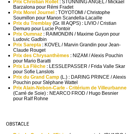
Prix Christian Rollet
: STUNNING ANGEL / Mickael
Barzalona pour Rémi Fradet
Prix Morel Journel
: TOYOTOMI / Christophe
Soumillon pour Manon Scandella-Lacaille
Prix du Tremblay
(Gr. III AQPS) : LIVIO / Cristian
Demuro pour Lucie Pontoir
Prix Oumnaz
: RAIMONDIN / Maxime Guyon pour
Ludovic Gadbin
Prix Sarepta
: KOVEL / Marvin Grandin pour Jean-
Claude Rouget
Prix des Chrysanthèmes
: NIZAM / Alexis Pouchin
pour Mario Baratti
Prix La Flèche
: LESSLEPASSER / Frida Valle Skar
pour Sofie Lanslots
Prix du Grand Camp
(L.) : DARING PRINCE / Alexis
Pouchin pour Stéphane Wattel
Prix Alain-Nebon-Carle - Critérium de Villeurbanne
(Carré de Soie) : NEARCO FROD / Hugo Besnier
pour Ralf Rohne
OBSTACLE