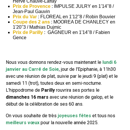
Hervé Chauve-Laffay
Prix de Provence
: IMPULSE JULRY en 1'14''8 /
Jean-Paul Gauvin
Prix du Var
: FLOREAL en 1'12''8 / Robin Bouvier
Coupe des 2 ans
: MOOREA DE CHANLECY en
1'20''3 / Mathias Dujmic
Prix de Parilly
: GAGNEUR en 1'14''8 / Fabien
Gence
Nous vous donnons rendez-vous maintenant le
lundi 6
janvier au Carré de Soie
, jour de l'Epiphanie, à 11h30
avec une réunion de plat, suivie par le jeudi 9 (plat) et le
samedi 11 (trot), toutes deux en semi-nocturne.
L’hippodrome de
Parilly
rouvrira ses portes le
dimanches 16 mars
avec une réunion de galop, et le
début de la célébration de ses 60 ans.
On vous souhaite de très
joyeuses fêtes
et tous nos
meilleurs vœux
pour la nouvelle année 2025.