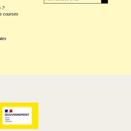
 ?
s courses
ales